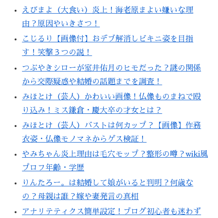
えびまよ（大食い）炎上！海老原まよい嫌いな理
由？原因やいきさつ！
こじるり【画像付】おデブ解消しビキニ姿を目指
す！笑撃３つの説！
つぶやきシローが室井佑月のヒモだった？謎の関係
から交際疑惑や結婚の話題までを調査！
みほとけ（芸人）かわいい画像！仏像ものまねで殴
り込み！ミス鎌倉・慶大卒の才女とは？
みほとけ（芸人）バストは何カップ？【画像】作務
衣姿・仏像モノマネからゲス検証！
やみちゃん炎上理由は毛穴モップ？整形の噂？wiki風
プロフ年齢・学歴
りんたろー。は結婚して娘がいると判明？何歳な
の？母親は誰？嫁や妻発言の真相
アナリテティクス簡単設定！ブログ初心者も迷わず