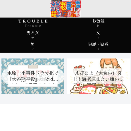
T R O U B L E
お色気
T r o u b l e
H
男と女
女
❤️
♀
男
犯罪・疑惑
♂
X
水原一平事件ドラマ化で
えびまよ（大食い）炎
『大谷翔平役』！父はハ
上！海老原まよい嫌いな
リウッド男優のあの人
理由？原因やいきさつ！