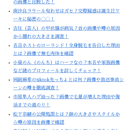
の画像と比較した！
南沙良ラウール匂わせはガセ？交際疑惑は誕生日ケ
ーキに秘密の〇〇！
吉住（芸人）の甲状腺が病気？首の画像や噂の原因
から腫れの大きさを調査！
名言ホストのローランド！全身脱毛を告白した理由
とは？画像で無毛肉体を確認
小泉のん（のんち）はハーフなの？本名や家族画像
など謎のプロフィールを詳しくチェック！
岡副麻希のtiktok先っちょとは何？画像や放送事故シ
ーンの噂を徹底調査！
市原隼人ハゲ治った？画像で毛量が増えた理由や復
活までの道のり！
松下奈緒の公開処罰とは？顔の大きさやスタイルか
ら噂の原因を画像で確認