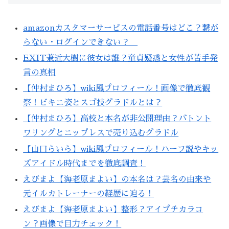
amazonカスタマーサービスの電話番号はどこ？繋が
らない・ログインできない？
EXIT兼近大樹に彼女は誰？童貞疑惑と女性が苦手発
言の真相
【仲村まひろ】wiki風プロフィール！画像で徹底観
察！ビキニ姿とスゴ技グラドルとは？
【仲村まひろ】高校と本名が非公開理由？バトント
ワリングとニップレスで売り込むグラドル
【山口らいら】wiki風プロフィール！ハーフ説やキッ
ズアイドル時代までを徹底調査！
えびまよ【海老原まよい】の本名は？芸名の由来や
元イルカトレーナーの経歴に迫る！
えびまよ【海老原まよい】整形？アイプチカラコ
ン？画像で目力チェック！