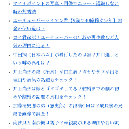
マイナポイントの写真・画像でエラー・認識しない
時の対処法
ユーチューバーライアン君【9歳で30億稼ぐ少年】お
金の使い道は？
ロイ君起訴！ユーチューバーの年収や再生数など人
気の理由に迫る！
中田翔【日本ハム】が暴行したのは誰？井口選手と
いう噂の真相は？
井上尚弥の弟（拓真）が白血病？ガセやデマが出る
理由や病気の話題もチェック！
井上尚弥は嫁とゴタゴタしてる？結婚までの馴れ初
めや離婚の話題の真相をチェック！
加藤清史郎の弟（憲史郎）の出演CMは？成長後の兄
弟を画像で調査！
南沙良と南沙織は親子？母親説が出る理由や若い頃