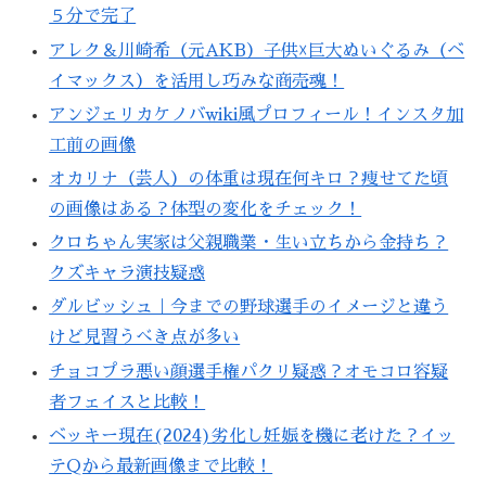
５分で完了
アレク＆川崎希（元AKB）子供☓巨大ぬいぐるみ（ベ
イマックス）を活用し巧みな商売魂！
アンジェリカケノバwiki風プロフィール！インスタ加
工前の画像
オカリナ（芸人）の体重は現在何キロ？痩せてた頃
の画像はある？体型の変化をチェック！
クロちゃん実家は父親職業・生い立ちから金持ち？
クズキャラ演技疑惑
ダルビッシュ｜今までの野球選手のイメージと違う
けど見習うべき点が多い
チョコプラ悪い顔選手権パクリ疑惑？オモコロ容疑
者フェイスと比較！
ベッキー現在(2024)劣化し妊娠を機に老けた？イッ
テQから最新画像まで比較！