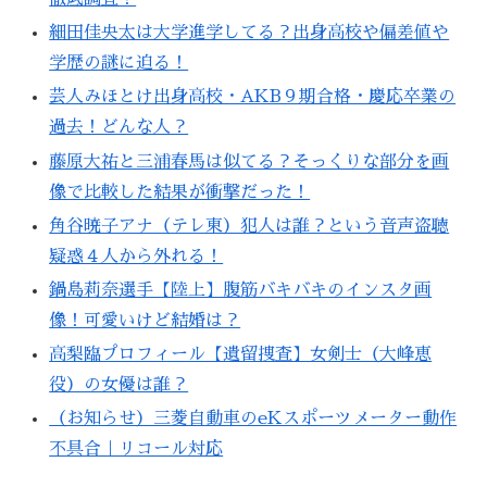
細田佳央太は大学進学してる？出身高校や偏差値や
学歴の謎に迫る！
芸人みほとけ出身高校・AKB９期合格・慶応卒業の
過去！どんな人？
藤原大祐と三浦春馬は似てる？そっくりな部分を画
像で比較した結果が衝撃だった！
角谷暁子アナ（テレ東）犯人は誰？という音声盗聴
疑惑４人から外れる！
鍋島莉奈選手【陸上】腹筋バキバキのインスタ画
像！可愛いけど結婚は？
高梨臨プロフィール【遺留捜査】女剣士（大峰恵
役）の女優は誰？
（お知らせ）三菱自動車のeKスポーツメーター動作
不具合｜リコール対応