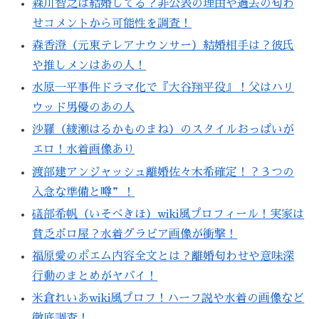
森川智之は結婚してる？非公表の理由や過去の匂わ
せコメントから可能性を調査！
森香澄（元東テレアナウンサー）結婚相手は？彼氏
や推しメンはあの人！
水原一平事件ドラマ化で『大谷翔平役』！父はハリ
ウッド男優のあの人
沙羅（綾瀬はるかものまね）のスタイルおっぱいが
エロ！水着画像あり
渡部建アンジャッシュ離婚佐々木希確定！？３つの
入念な準備と噂”！
礒部希帆（いそべきほ）wiki風プロフィール！実家は
貧乏ボロ屋？水着グラビア画像が衝撃！
福原愛のポエム内容全文とは？離婚匂わせや意味深
行動のまとめがヤバイ！
米倉れいあwiki風プロフ！ハーフ説や水着の画像など
徹底調査！