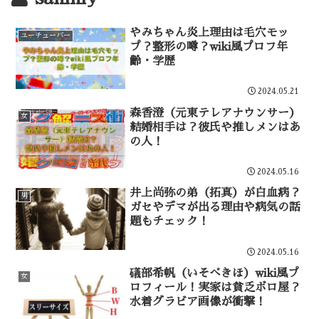
やみちゃん炎上理由は毛穴モッ
ユーチューバー
プ？整形の噂？wiki風プロフ年
齢・学歴
2024.05.21
森香澄（元東テレアナウンサー）
女
結婚相手は？彼氏や推しメンはあ
の人！
2024.05.16
井上尚弥の弟（拓真）が白血病？
男
ガセやデマが出る理由や病気の話
題もチェック！
2024.05.16
礒部希帆（いそべきほ）wiki風プ
女
ロフィール！実家は貧乏ボロ屋？
水着グラビア画像が衝撃！