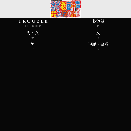
T R O U B L E
お色気
T r o u b l e
H
男と女
女
❤️
♀
男
犯罪・疑惑
♂
X