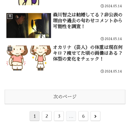
2024.05.14
森川智之は結婚してる？非公表の
男
理由や過去の匂わせコメントから
可能性を調査！
2024.05.14
オカリナ（芸人）の体重は現在何
女
キロ？痩せてた頃の画像はある？
体型の変化をチェック！
2024.05.14
次のページ
次
1
2
3
…
6
へ