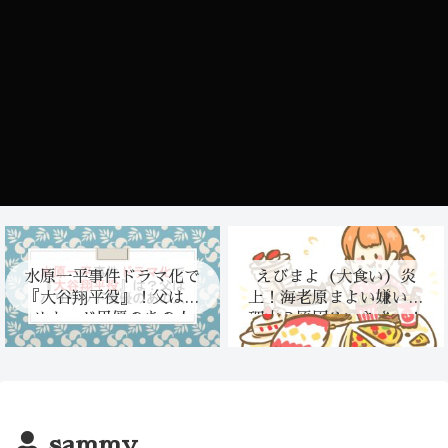
水原一平事件ドラマ化で
えびまよ（大食い）炎
『大谷翔平役』！父はハ
上！海老原まよい嫌いな
リウッド男優のあの人
理由？原因やいきさつ！
sammy