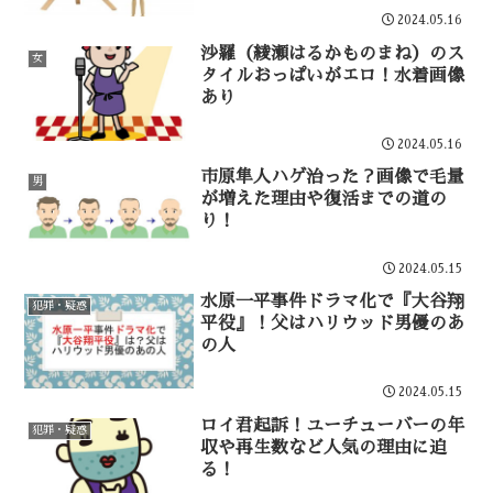
2024.05.16
沙羅（綾瀬はるかものまね）のス
女
タイルおっぱいがエロ！水着画像
あり
2024.05.16
市原隼人ハゲ治った？画像で毛量
男
が増えた理由や復活までの道の
り！
2024.05.15
水原一平事件ドラマ化で『大谷翔
犯罪・疑惑
平役』！父はハリウッド男優のあ
の人
2024.05.15
ロイ君起訴！ユーチューバーの年
犯罪・疑惑
収や再生数など人気の理由に迫
る！