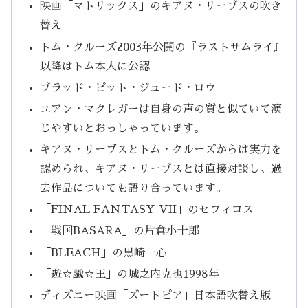
映画「マトリックス」のキアヌ・リーブスの吹き
替え
トム・クルーズ2003年公開の『ラストサムライ』
以降はトム本人に公認
ブラッド・ピット・ジュード・ロウ
ユアン・マクレガーは自身の声の質と似ていて演
じやすいとおっしゃっています。
キアヌ・リーブスとトム・クルーズからは実力を
認められ、キアヌ・リーブスとは直接対談し、過
去作品についても語り合っています。
「FINAL FANTASY VII」のセフィロス
「戦国BASARA」の片倉小十郎
「BLEACH」の黒崎一心
「遊☆戯☆王」の城之内克也1998年
ディズニー映画「ズートピア」日本語吹替え版