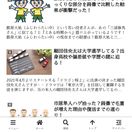
ガセネタ？ 「井上尚弥の弟（拓真）」と言ったように、超すごい兄
っくりな部分を画像で比較した結
がいるが故に「井上拓真選手が・・・」と「主語：井上拓真選手」と
果が衝撃だった！
なかなか言ってもらえない心痛も有るように思いますが・・・↑の３
つのことを中心に調べてみました。
藤原大祐（ふじわらたいゆ）という若い役者さんが、あの「三浦春馬
さん」に似てる？と『とある時期から』盛り上がっているようです！
藤原大祐（ふじわらたいゆ）の現在までの経歴は？藤原大祐と三浦春
馬は似てる？藤原大祐と似てるのは三浦春馬だけじゃない？藤原大祐
（ふじわらたいゆ）くんと、似てると言われた三浦春馬さん。二人の
細田佳央太は大学進学してる？出
ことを調べてみたら事務所の計略？策略？戦略？とも思える『似てる
男
と言われた時系列』が浮かび上がってきました！
身高校や偏差値や学歴の謎に迫
る！
2021年4月よりスタートする「ドラゴン桜２」に出演の決まった細田
佳央太さんですが・・ドラマでは「東京大学」を目指して奮闘する生
徒を演じますが、当の本人の細田佳央太さんは大学進学してるのでし
ょうか？まさか！「東大？」ではないですよね？細田佳央太の出身地
などプロフィールは？細田佳央太の出身高校や偏差値はどのくらいな
市原隼人ハゲ治った？画像で毛量
のか話題を調査！細田佳央太の今まで演じてきた学生役をチェック！
男
大注目ドラマ『ドラゴン桜２」に出演される細田佳央太さん
が増えた理由や復活までの道の
り！
メニュー
ホーム
検索
トップ
サイドバー