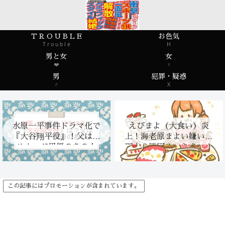
T R O U B L E
お色気
T r o u b l e
H
男と女
女
❤️
♀
男
犯罪・疑惑
♂
X
水原一平事件ドラマ化で
えびまよ（大食い）炎
『大谷翔平役』！父はハ
上！海老原まよい嫌いな
リウッド男優のあの人
理由？原因やいきさつ！
この記事にはプロモーションが含まれています。