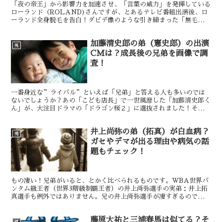
「夜の帝王」から影響力を加速させ、「言葉の威力」を発揮している
ローランド（ROLAND)さんですが、とあるテレビ番組出演後、ロ
ーランド全身脱毛を告白！ダビデ像のような引き締まった「無毛」の
カラダ僕も全身脱毛してローランドさんみたいになりたい！「抵抗感
ある見た目」と「シッカリした考え」のギャップにファンになった！
加藤清史郎の弟（憲史郎）の出演
などなど、番組では「ローランドさんの全身脱毛」が話題になってい
男
ましたが、番組終了後は・・・・・・
CMは？成長後の兄弟を画像で調
査！
一番身近な”ライバル”といえば「兄弟」と答える人も多いのでは
ないでしょうか？あの「こども店長」で一世風靡した「加藤清史郎く
ん」が、大注目ドラマの「ドラゴン桜２」に選抜されました！その、
加藤清史郎くんに弟がいるって知っていましたか？加藤清史郎には弟
がいた！憲史郎の経歴は？加藤清史郎の弟（憲史郎）の出演CMは？
井上尚弥の弟（拓真）が白血病？
加藤清史郎と加藤憲史郎（弟）は共演したことがある？ 加藤清史郎
男
くんの弟の名前は、加藤憲史郎くんって言うのですが・・ じつは、
ガセやデマが出る理由や病気の話
兄の加藤清史郎くんを凌ぐ「図太い役者根性」らしいのです！
題もチェック！
もの凄い！兄弟がいると、とかく比べられるものです。WBA世界バ
ンタム級王者（世界3階級制覇王者）の井上尚弥選手の実弟：井上拓
真選手も例外ではありません。兄の井上尚弥選手が凄すぎるので、弟
の井上拓真選手の話題は「ボクシングから外れた話題」に傾いている
ような気がしますが・・・井上尚弥の弟（拓真）も最強？井上尚弥と
藤原大祐と三浦春馬は似てる？そ
弟（拓真）の兄弟仲や戦績は？！井上尚弥の弟（拓真）が白血病って
男