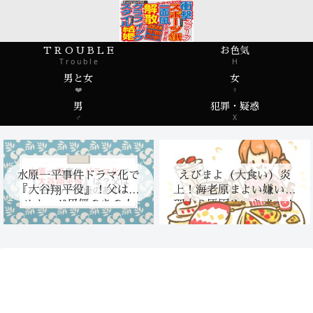
T R O U B L E
お色気
T r o u b l e
H
男と女
女
❤️
♀
男
犯罪・疑惑
♂
X
水原一平事件ドラマ化で
えびまよ（大食い）炎
『大谷翔平役』！父はハ
上！海老原まよい嫌いな
リウッド男優のあの人
理由？原因やいきさつ！